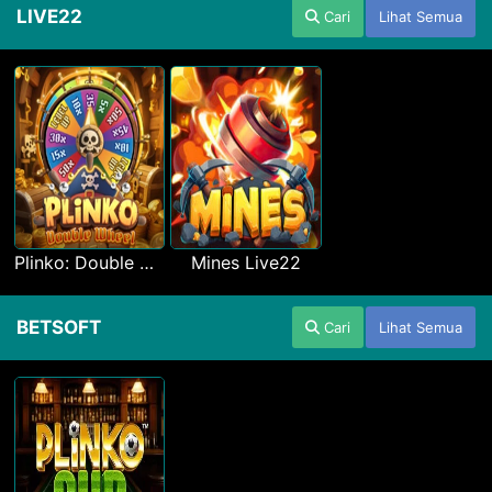
LIVE22
Cari
Lihat Semua
Plinko: Double Wheel Live22
Mines Live22
BETSOFT
Cari
Lihat Semua