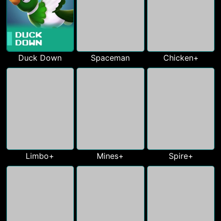
Duck Down
Spaceman
Chicken+
Limbo+
Mines+
Spire+