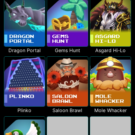
Dragon Portal
Gems Hunt
Asgard Hi-Lo
Plinko
Saloon Brawl
Mole Whacker