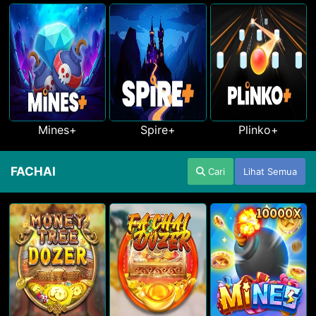
Mines+
Spire+
Plinko+
FACHAI
Cari
Lihat Semua