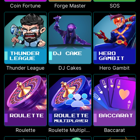
Coin Fortune
Forge Master
SOS
Thunder League
DJ Cakes
Hero Gambit
Roulette
Roulette Multiplayer
Baccarat