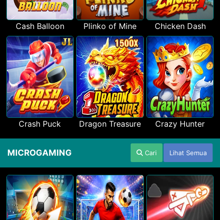
Cash Balloon
Plinko of Mine
Chicken Dash
Crash Puck
Dragon Treasure
Crazy Hunter
MICROGAMING
Cari
Lihat Semua