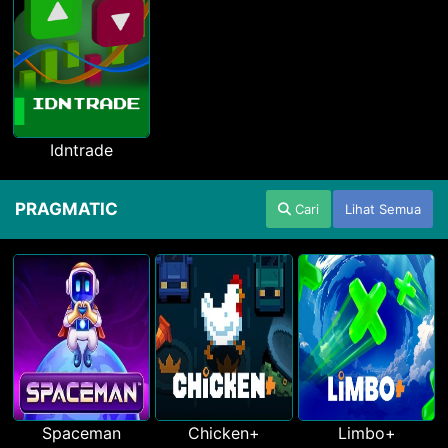
Idntrade
PRAGMATIC
Cari
Lihat Semua
Spaceman
Chicken+
Limbo+