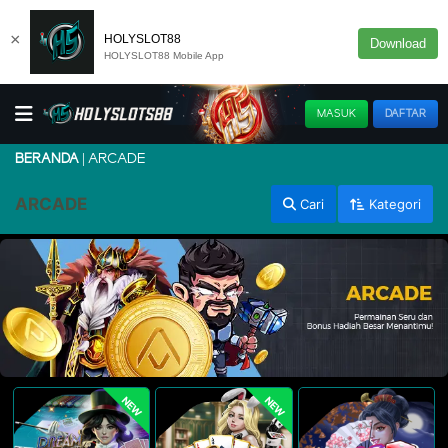
×
HOLYSLOT88
Download
HOLYSLOT88 Mobile App
MASUK
DAFTAR
ARCADE
BERANDA
ARCADE
Cari
Kategori
NEW
NEW